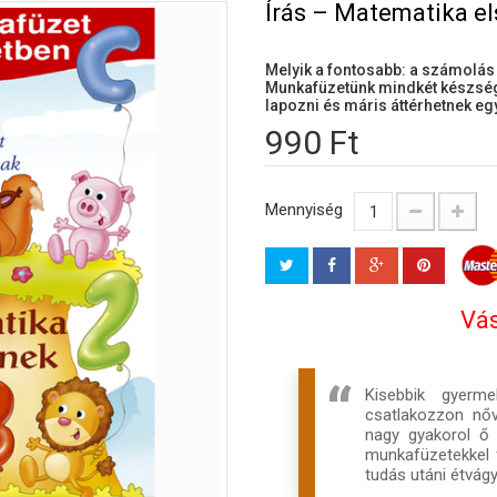
Írás – Matematika e
Melyik a fontosabb: a számolás 
Munkafüzetünk mindkét készség 
lapozni és máris áttérhetnek eg
990 Ft
Mennyiség
Vás
Kisebbik gyerm
csatlakozzon nőv
nagy gyakorol ő 
munkafüzetekkel f
tudás utáni étvágy