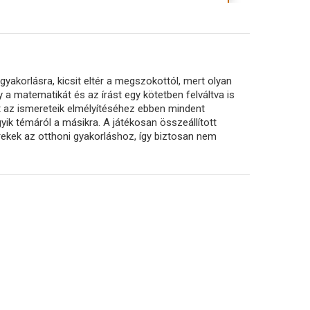
yakorlásra, kicsit eltér a megszokottól, mert olyan
a matematikát és az írást egy kötetben felváltva is
t az ismereteik elmélyítéséhez ebben mindent
yik témáról a másikra. A játékosan összeállított
erekek az otthoni gyakorláshoz, így biztosan nem