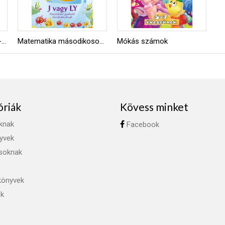
Matematika elsősöknek - Szótagoló
Matematika másodikosoknak - J vagy Ly
Mókás számok
óriák
Kövess minket
knak
Facebook
yvek
ásoknak
könyvek
ok