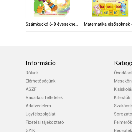
Számkuckó 6-8 éveseknek 20-as számkör
Információ
Kateg
Rólunk
Óvodáso
Elérhetőségünk
Mesekön
ASZF
Kisiskol
Vásárlási feltételek
Kifestők
Adatvédelem
Szakács
Ügyfélszolgálat
Sorozat
Fizetési tájékoztató
Felmérők
GYIK
Receptek