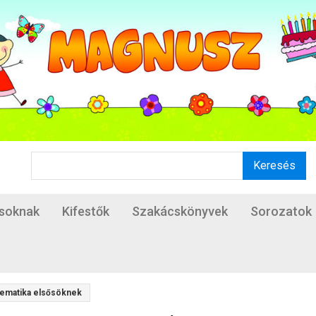
Keresés
ásoknak
Kifestők
Szakácskönyvek
Sorozatok
tematika elsősöknek