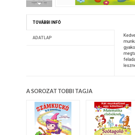
TOVÁBBI INFÓ
Kedve
ADATLAP
munka
gyako
megta
felad
leszn
A SOROZAT TOBBI TAGJA