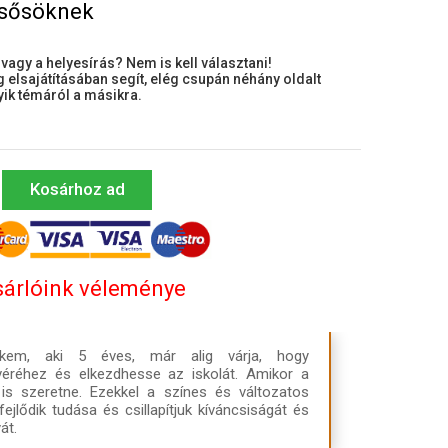
lsősöknek
vagy a helyesírás? Nem is kell választani!
elsajátításában segít, elég csupán néhány oldalt
yik témáról a másikra.
Kosárhoz ad
árlóink véleménye
ekem, aki 5 éves, már alig várja, hogy
éréhez és elkezdhesse az iskolát. Amikor a
is szeretne. Ezekkel a színes és változatos
ejlődik tudása és csillapítjuk kíváncsiságát és
át.