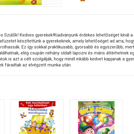
s Szülők! Kedves gyerekek!Kiadványunk érdekes lehetőséget kínál a g
füzetet készítettünk a gyerekeknek, amely lehetőséget ad arra, hogy 
rolhassák. Ez így sokkal praktikusabb, gyorsabb és egyszerűbb, mer
lálhatnak, elég csupán néhány oldalt lapozni és máris áttérhetnek eg
atok is azt a célt szolgálják, hogy minél inkább kedvet kapjanak a gy
ek fáradtak az elvégzett munka után.