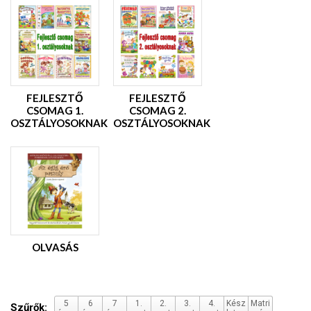
FEJLESZTŐ
FEJLESZTŐ
CSOMAG 1.
CSOMAG 2.
OSZTÁLYOSOKNAK
OSZTÁLYOSOKNAK
OLVASÁS
5
6
7
1.
2.
3.
4.
Kész
Matri
Szűrők: