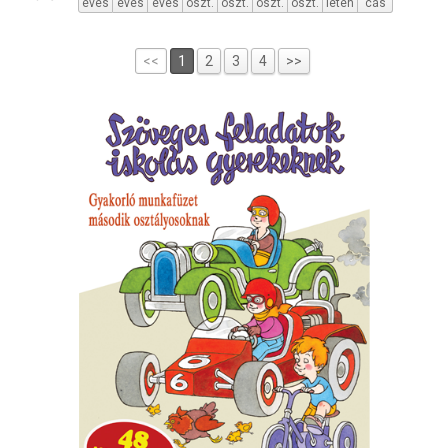
éves
éves
éves
oszt.
oszt.
oszt.
oszt.
leten
cás
<<
1
2
3
4
>>