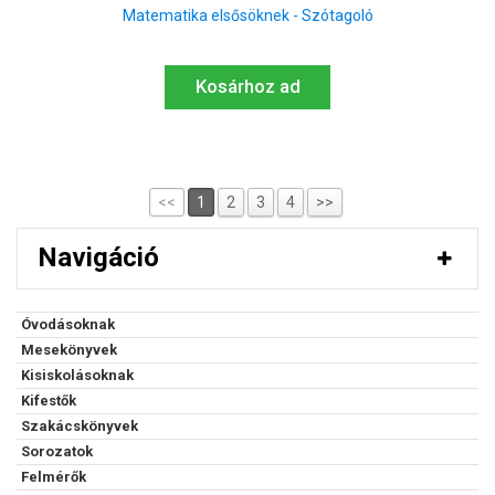
Matematika elsősöknek - Szótagoló
Kosárhoz ad
<<
1
2
3
4
>>
Navigáció
Óvodásoknak
Mesekönyvek
Kisiskolásoknak
Kifestők
Szakácskönyvek
Sorozatok
Felmérők