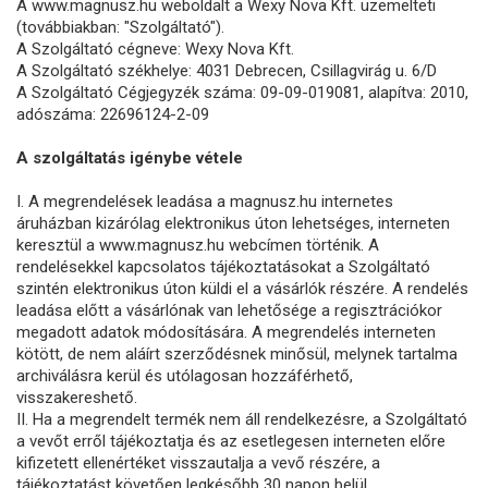
A www.magnusz.hu weboldalt a Wexy Nova Kft. üzemelteti
(továbbiakban: "Szolgáltató").
A Szolgáltató cégneve: Wexy Nova Kft.
A Szolgáltató székhelye: 4031 Debrecen, Csillagvirág u. 6/D
A Szolgáltató Cégjegyzék száma: 09-09-019081, alapítva: 2010,
adószáma: 22696124-2-09
A szolgáltatás igénybe vétele
I. A megrendelések leadása a magnusz.hu internetes
áruházban kizárólag elektronikus úton lehetséges, interneten
keresztül a www.magnusz.hu webcímen történik. A
rendelésekkel kapcsolatos tájékoztatásokat a Szolgáltató
szintén elektronikus úton küldi el a vásárlók részére. A rendelés
leadása előtt a vásárlónak van lehetősége a regisztrációkor
megadott adatok módosítására. A megrendelés interneten
kötött, de nem aláírt szerződésnek minősül, melynek tartalma
archiválásra kerül és utólagosan hozzáférhető,
visszakereshető.
II. Ha a megrendelt termék nem áll rendelkezésre, a Szolgáltató
a vevőt erről tájékoztatja és az esetlegesen interneten előre
kifizetett ellenértéket visszautalja a vevő részére, a
tájékoztatást követően legkésőbb 30 napon belül.