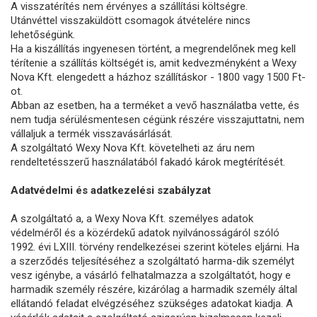
A visszatérítés nem érvényes a szállítási költségre.
Utánvéttel visszaküldött csomagok átvételére nincs
lehetőségünk.
Ha a kiszállítás ingyenesen történt, a megrendelőnek meg kell
térítenie a szállítás költségét is, amit kedvezményként a Wexy
Nova Kft. elengedett a házhoz szállításkor - 1800 vagy 1500 Ft-
ot.
Abban az esetben, ha a terméket a vevő használatba vette, és
nem tudja sérülésmentesen cégünk részére visszajuttatni, nem
vállaljuk a termék visszavásárlását.
A szolgáltató Wexy Nova Kft. követelheti az áru nem
rendeltetésszerű használatából fakadó károk megtérítését.
Adatvédelmi és adatkezelési szabályzat
A szolgáltató a, a Wexy Nova Kft. személyes adatok
védelméről és a közérdekű adatok nyilvánosságáról szóló
1992. évi LXIII. törvény rendelkezései szerint köteles eljárni. Ha
a szerződés teljesítéséhez a szolgáltató harma-dik személyt
vesz igénybe, a vásárló felhatalmazza a szolgáltatót, hogy e
harmadik személy részére, kizárólag a harmadik személy által
ellátandó feladat elvégzéséhez szükséges adatokat kiadja. A