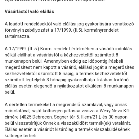
Vásárlástól való elállás
A leadott rendelésektől való elállási jog gyakorlására vonatkozó
törvényi szabályozást a 17/1999. (II.5). kormányrendelet
tartalmazza.
A 17/1999. (II. 5.) Korm. rendelet értelmében a vásárló indoklás
nélkül elállhat a vásárlástól a kézhezvételtől számított 8
munkanapon belül. Amennyiben eddig az időpontig írásbeli
megerősítést nem kapott a vásárló, elállási jogát a megerősítés
kézhezvételétől számított 8 napig, a termék kézhezvételétől
számított legfeljebb 3 hónapig gyakorolhatja. Írásban történő
elállás esetén elegendő a nyilatkozatot elküldeni 8 munkanapon
belül.
A sértetlen termékeket a megrendelő számlával, vagy annak
másolatával, saját költségén juttassa vissza a Wexy Nova Kft.
címére (4025 Debrecen, Segner tér 5. II.em/21.), és 30 napon
belül visszatérítjük Önnek a visszaküldött termék(ek) vételárát.
Elállás esetén a vásárlót kizárólag a termék visszaküldésének
költsége terheli.