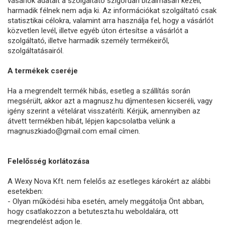
vásárlók adatait a szolgáltató szigorúan bizalmasan kezeli,
harmadik félnek nem adja ki. Az információkat szolgáltató csak
statisztikai célokra, valamint arra használja fel, hogy a vásárlót
közvetlen levél, illetve egyéb úton értesítse a vásárlót a
szolgáltató, illetve harmadik személy termékeiről,
szolgáltatásairól.
A termékek cseréje
Ha a megrendelt termék hibás, esetleg a szállítás során
megsérült, akkor azt a magnusz.hu díjmentesen kicseréli, vagy
igény szerint a vételárat visszatéríti. Kérjük, amennyiben az
átvett termékben hibát, lépjen kapcsolatba velünk a
magnuszkiado@gmail.com email címen.
Felelősség korlátozása
A Wexy Nova Kft. nem felelős az esetleges károkért az alábbi
esetekben:
- Olyan működési hiba esetén, amely meggátolja Önt abban,
hogy csatlakozzon a betuteszta.hu weboldalára, ott
megrendelést adjon le.