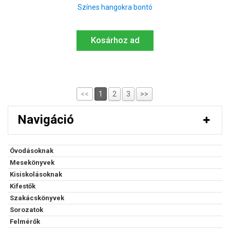
Színes hangokra bontó
Kosárhoz ad
<<
1
2
3
>>
Navigáció
Óvodásoknak
Mesekönyvek
Kisiskolásoknak
Kifestők
Szakácskönyvek
Sorozatok
Felmérők