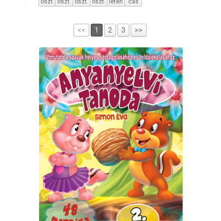
oszt.
oszt.
oszt.
oszt.
leten
cás
<<
1
2
3
>>