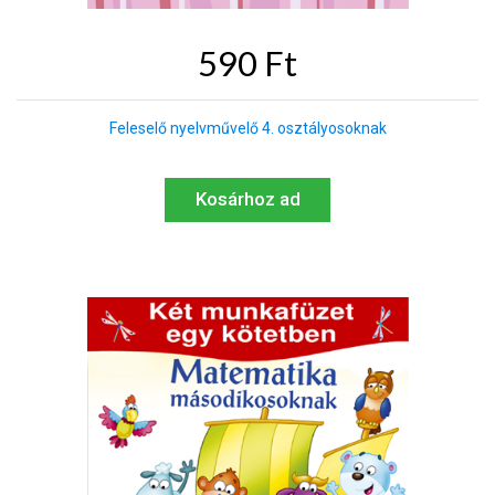
590 Ft
Feleselő nyelvművelő 4. osztályosoknak
Kosárhoz ad