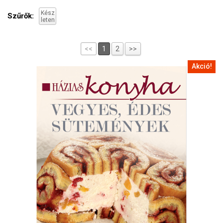
Kész
Szűrők:
leten
<<
1
2
>>
Akció!