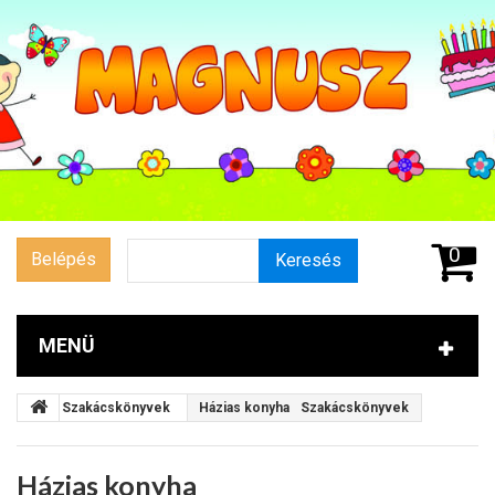
0
Belépés
Keresés
MENÜ
Szakácskönyvek
Házias konyha
Szakácskönyvek
Házias konyha