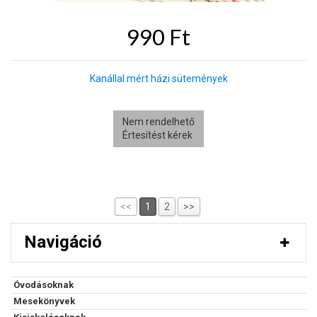
990 Ft
Kanállal mért házi sütemények
Nem rendelhető
Értesítést kérek
<<
1
2
>>
Navigáció
Óvodásoknak
Mesekönyvek