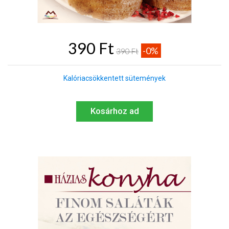
390 Ft
-0%
390 Ft
Kalóriacsökkentett sütemények
Kosárhoz ad