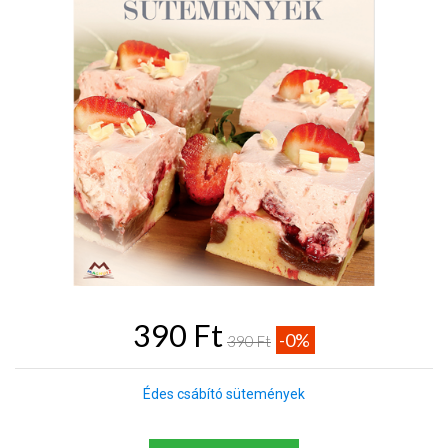
390 Ft
-0%
390 Ft
Édes csábító sütemények