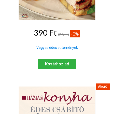
390 Ft
-0%
390 Ft
Vegyes édes sütemények
Kosárhoz ad
Akció!