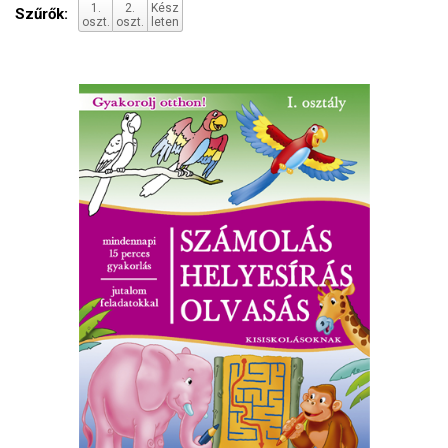
1.
2.
Kész
Szűrők:
oszt.
oszt.
leten