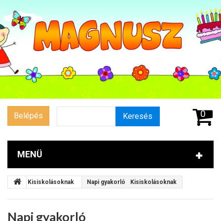
0
Belépés
Keresés
MENÜ
Kisiskolásoknak
Napi gyakorló
Kisiskolásoknak
Napi gyakorló