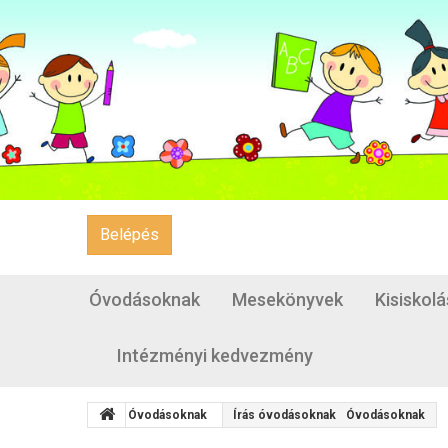
Belépés
Óvodásoknak
Mesekönyvek
Kisiskol
Intézményi kedvezmény
Óvodásoknak
Írás óvodásoknak
Óvodásoknak