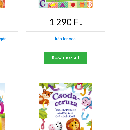
1 290 Ft
zgás
Írás tanoda
Kosárhoz ad