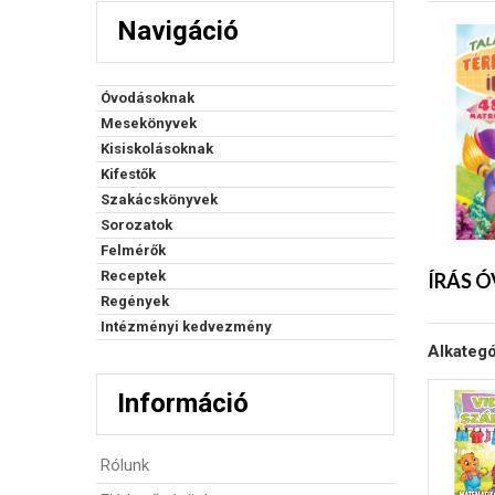
Navigáció
Óvodásoknak
Mesekönyvek
Kisiskolásoknak
Kifestők
Szakácskönyvek
Sorozatok
Felmérők
Receptek
ÍRÁS 
Regények
Intézményi kedvezmény
Alkategó
Információ
Rólunk