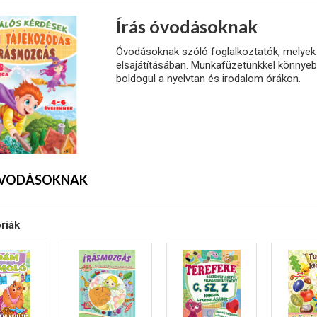
Írás óvodásoknak
Óvodásoknak szóló foglalkoztatók, melyek s
elsajátításában. Munkafüzetünkkel könnye
boldogul a nyelvtan és irodalom órákon.
ÓVODÁSOKNAK
riák