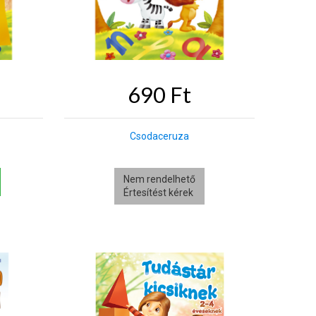
690 Ft
Csodaceruza
Nem rendelhető
Értesítést kérek