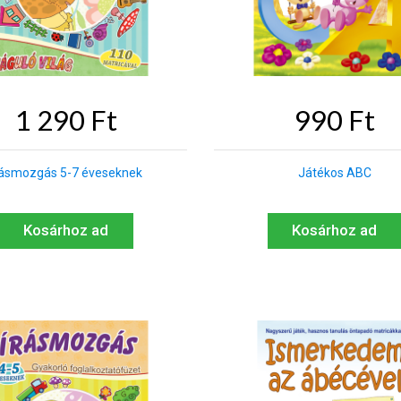
1 290 Ft
990 Ft
rásmozgás 5-7 éveseknek
Játékos ABC
Kosárhoz ad
Kosárhoz ad