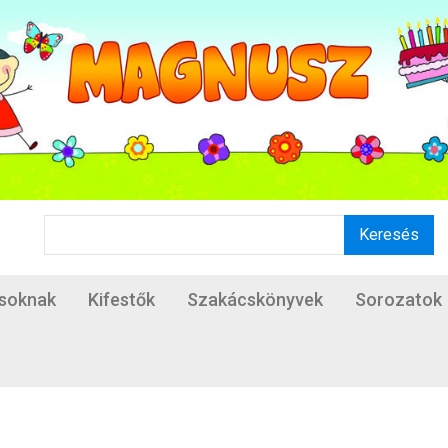
Keresés
ásoknak
Kifestők
Szakácskönyvek
Sorozatok