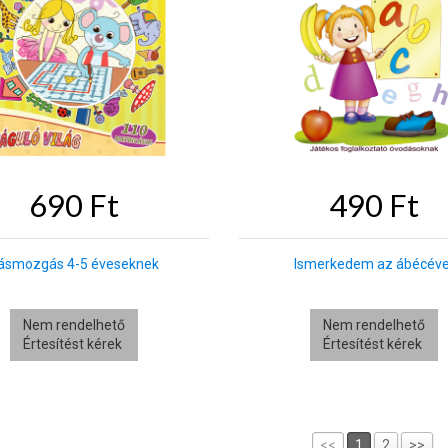
690 Ft
490 Ft
rásmozgás 4-5 éveseknek
Ismerkedem az ábécéve
Nem rendelhető
Nem rendelhető
Értesítést kérek
Értesítést kérek
<<
1
2
>>