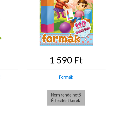
1 590 Ft
l
Formák
Nem rendelhető
Értesítést kérek