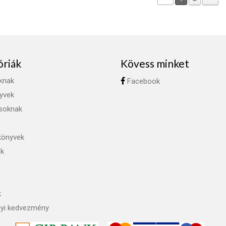
óriák
Kövess minket
knak
Facebook
yvek
ásoknak
könyvek
ok
k
yi kedvezmény