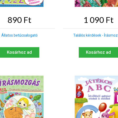
890 Ft
1 090 Ft
Állatos betűcsalogató
Találós kérdések - Írásmo
Kosárhoz ad
Kosárhoz ad