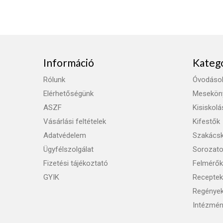
Információ
Kateg
Rólunk
Óvodáso
Elérhetőségünk
Mesekön
ASZF
Kisiskol
Vásárlási feltételek
Kifestők
Adatvédelem
Szakács
Ügyfélszolgálat
Sorozat
Fizetési tájékoztató
Felmérők
GYIK
Receptek
Regénye
Intézmén