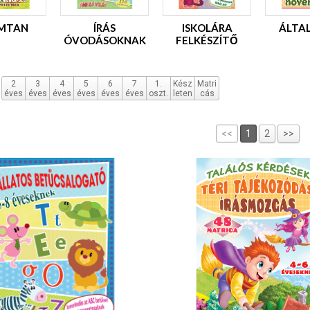
MTAN
ÍRÁS
ISKOLÁRA
ÁLTA
ÓVODÁSOKNAK
FELKÉSZÍTŐ
2
3
4
5
6
7
1.
Kész
Matri
éves
éves
éves
éves
éves
éves
oszt.
leten
cás
<<
1
2
>>