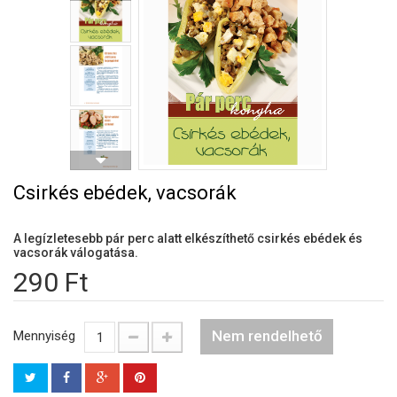
Csirkés ebédek, vacsorák
A legízletesebb pár perc alatt elkészíthető csirkés ebédek és
vacsorák válogatása.
290 Ft
Nem rendelhető
Mennyiség