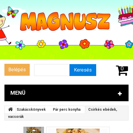
0
Belépés
Keresés
MENÜ
Szakácskönyvek
Pár perc konyha
Csirkés ebédek,
vacsorák