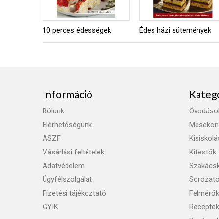
10 perces édességek
Édes házi sütemények
Információ
Kateg
Rólunk
Óvodáso
Elérhetőségünk
Mesekön
ASZF
Kisiskol
Vásárlási feltételek
Kifestők
Adatvédelem
Szakács
Ügyfélszolgálat
Sorozat
Fizetési tájékoztató
Felmérők
GYIK
Receptek