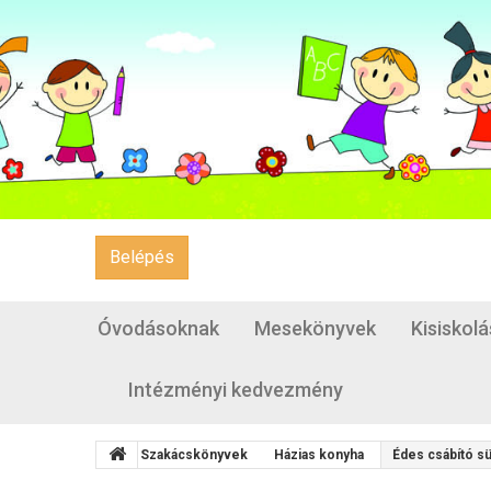
Belépés
Óvodásoknak
Mesekönyvek
Kisiskol
Intézményi kedvezmény
Szakácskönyvek
Házias konyha
Édes csábító 