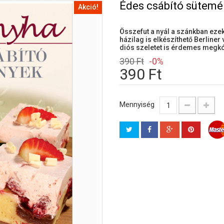
Édes csábító sütem
Akció!
Összefut a nyál a szánkban eze
házilag is elkészíthető Berliner
diós szeletet is érdemes megkó
390 Ft
-0%
390 Ft
Mennyiség