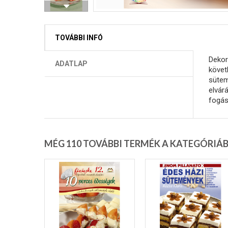
TOVÁBBI INFÓ
Dekor
ADATLAP
követh
sütem
elvár
fogás
MÉG 110 TOVÁBBI TERMÉK A KATEGÓRIÁ