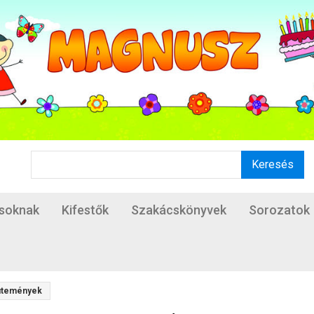
Keresés
ásoknak
Kifestők
Szakácskönyvek
Sorozatok
sütemények