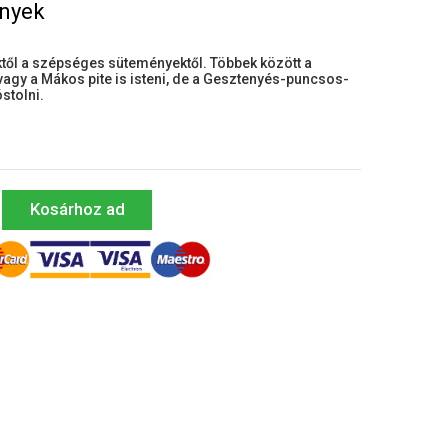
ények
ktől a szépséges süteményektől. Többek között a
 vagy a Mákos pite is isteni, de a Gesztenyés-puncsos-
stolni.
Kosárhoz ad