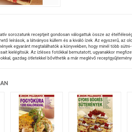
atív sorozatunk receptjeit gondosan válogattuk össze az ételfélesége
ető leírások, a látványos küllem és a kiváló ízek. Az egyszerű, az olc
ények egyaránt megtalálhatók a könyvekben, hogy minél több sütni-
ásait kielégítsük. Az ízléses fotókkal bemutatott, ugyanakkor megfiz
okkal, gazdag ötletekkel bővíthetik a már meglévő receptgyűjteménye
BAN