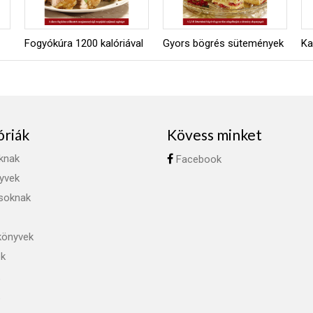
Fogyókúra 1200 kalóriával
Gyors bögrés sütemények
Ka
óriák
Kövess minket
knak
Facebook
yvek
ásoknak
könyvek
ok