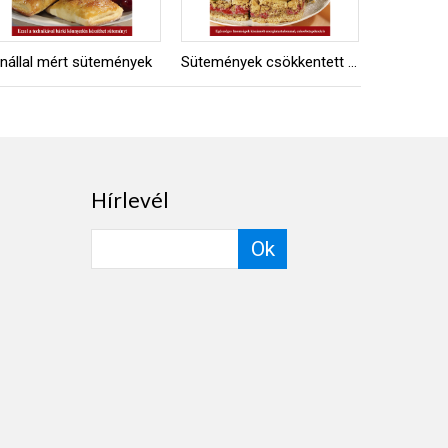
nállal mért sütemények
Sütemények csökkentett kalóriával
Vegyes há
Hírlevél
Ok