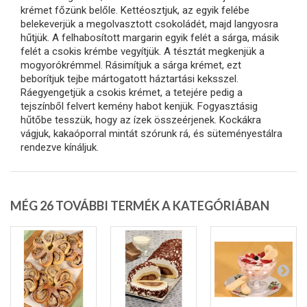
krémet főzünk belőle. Kettéosztjuk, az egyik felébe
belekeverjük a megolvasztott csokoládét, majd langyosra
hűtjük. A felhabosított margarin egyik felét a sárga, másik
felét a csokis krémbe vegyítjük. A tésztát megkenjük a
mogyorókrémmel. Rásimítjuk a sárga krémet, ezt
beborítjuk tejbe mártogatott háztartási keksszel.
Ráegyengetjük a csokis krémet, a tetejére pedig a
tejszínből felvert kemény habot kenjük. Fogyasztásig
hűtőbe tesszük, hogy az ízek összeérjenek. Kockákra
vágjuk, kakaóporral mintát szórunk rá, és süteményestálra
rendezve kínáljuk.
MÉG 26 TOVÁBBI TERMÉK A KATEGÓRIÁBAN