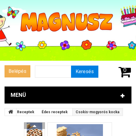
0
Belépés
Keresés
MENÜ
Receptek
Édes receptek
Csokis-mogyorós kocka