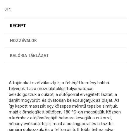
0 Ft
RECEPT
HOZZÁVALÓK
KALÓRIA TÁBLÁZAT
A tojásokat szétválasztjuk, a fehérjét kemény habbá
felverjük. Laza mozdulatokkal folyamatosan
beledolgozzuk a cukrot, a sütőporral elvegyített lisztet, a
darált mogyorót, és óvatosan belecsurgatjuk az olajat. Az
így kapott masszát egy közepes méretű tepsibe simítjuk,
majd előmelegített sütőben, 180 °C-on megsütjük. Közben
a krémhez atojássárgáját habosra keverjük a cukorral,
néhány evőkanál tejjel, majd a pudingporral és a liszttel
simára dolgozzuk, és a felforrósított többi tejhez adva