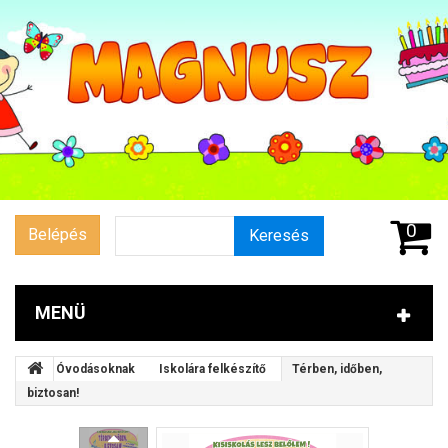
0
Belépés
Keresés
MENÜ
Óvodásoknak
Iskolára felkészítő
Térben, időben,
biztosan!