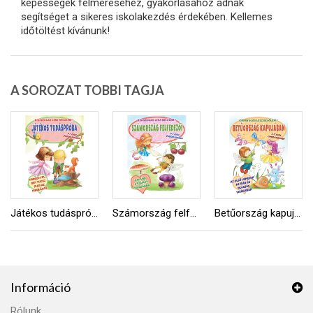
képességek felméréséhez, gyakorlásához adnak
segítséget a sikeres iskolakezdés érdekében. Kellemes
időtöltést kívánunk!
A SOROZAT TOBBI TAGJA
Játékos tudáspróba
Számország felfedezői
Betűország kapujában
Információ
Rólunk