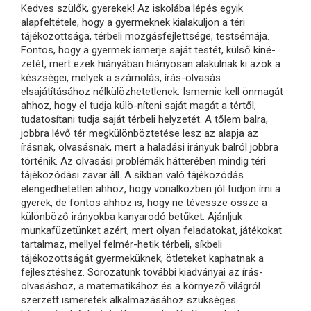
Kedves szülők, gyerekek! Az iskolába lépés egyik
alapfeltétele, hogy a gyermeknek kialakuljon a téri
tájékozottsága, térbeli mozgásfejlettsége, testsémája.
Fontos, hogy a gyermek ismerje saját testét, külső kiné-
zetét, mert ezek hiányában hiányosan alakulnak ki azok a
készségei, melyek a számolás, írás-olvasás
elsajátításához nélkülözhetetlenek. Ismernie kell önmagát
ahhoz, hogy el tudja külö-níteni saját magát a tértől,
tudatosítani tudja saját térbeli helyzetét. A tőlem balra,
jobbra lévő tér megkülönböztetése lesz az alapja az
írásnak, olvasásnak, mert a haladási irányuk balról jobbra
történik. Az olvasási problémák hátterében mindig téri
tájékozódási zavar áll. A síkban való tájékozódás
elengedhetetlen ahhoz, hogy vonalközben jól tudjon írni a
gyerek, de fontos ahhoz is, hogy ne tévessze össze a
különböző irányokba kanyarodó betűket. Ajánljuk
munkafüzetünket azért, mert olyan feladatokat, játékokat
tartalmaz, mellyel felmér-hetik térbeli, síkbeli
tájékozottságát gyermeküknek, ötleteket kaphatnak a
fejlesztéshez. Sorozatunk további kiadványai az írás-
olvasáshoz, a matematikához és a környező világról
szerzett ismeretek alkalmazásához szükséges