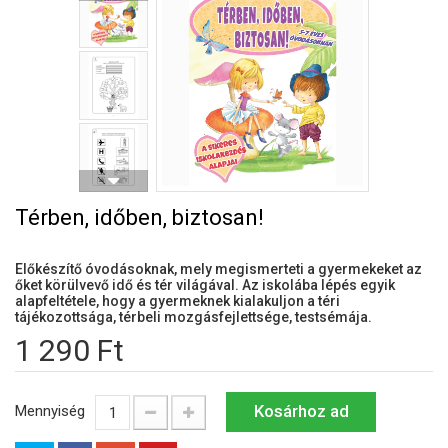
Térben, időben, biztosan!
Előkészítő óvodásoknak, mely megismerteti a gyermekeket az
őket körülvevő idő és tér világával. Az iskolába lépés egyik
alapfeltétele, hogy a gyermeknek kialakuljon a téri
tájékozottsága, térbeli mozgásfejlettsége, testsémája.
1 290 Ft
Kosárhoz ad
Mennyiség