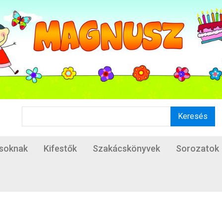
Keresés
ásoknak
Kifestők
Szakácskönyvek
Sorozatok