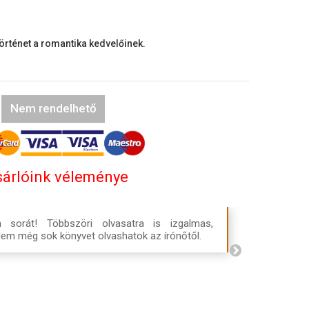
örténet a romantika kedvelőinek.
Nem rendelhető
árlóink véleménye
sorát! Többszöri olvasatra is izgalmas,
élem még sok könyvet olvashatok az írónőtől.