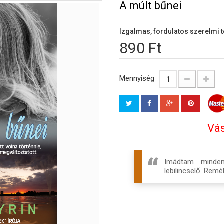
A múlt bűnei
Izgalmas, fordulatos szerelmi t
890 Ft
Mennyiség
Vás
Imádtam minden 
lebilincselő. Rem