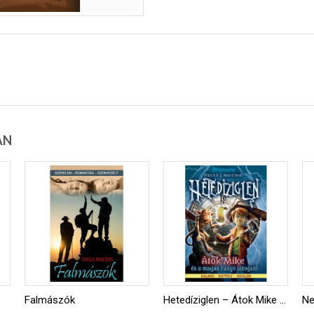
AN
Falmászók
Hetedíziglen – Átok Mike és a magas rangú látogató