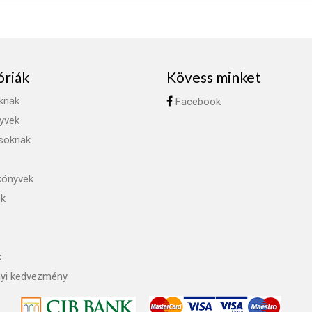
óriák
Kövess minket
knak
Facebook
yvek
ásoknak
könyvek
ok
k
yi kedvezmény