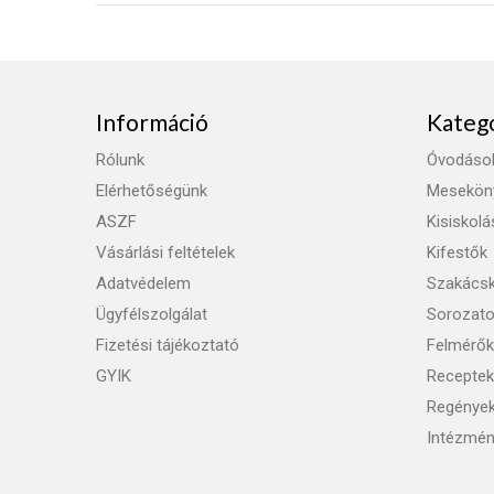
Információ
Kateg
Rólunk
Óvodáso
Elérhetőségünk
Mesekön
ASZF
Kisiskol
Vásárlási feltételek
Kifestők
Adatvédelem
Szakács
Ügyfélszolgálat
Sorozat
Fizetési tájékoztató
Felmérők
GYIK
Receptek
Regénye
Intézmén