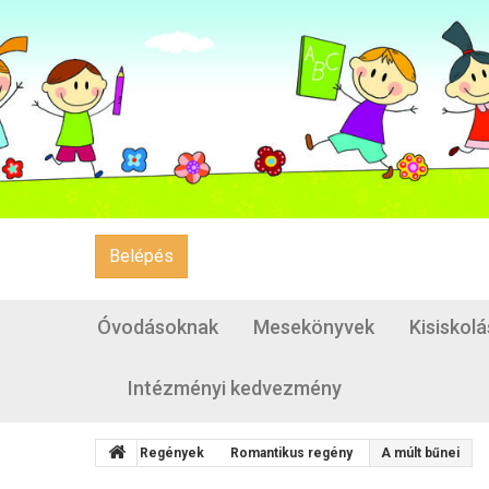
Belépés
Óvodásoknak
Mesekönyvek
Kisiskol
Intézményi kedvezmény
Regények
Romantikus regény
A múlt bűnei