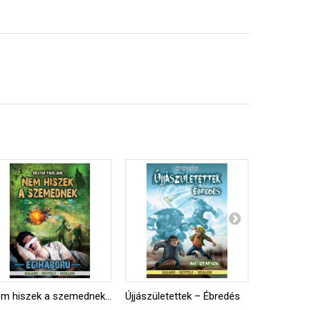
Nem hiszek a szemednek! – Égiháború
Újjászületettek – Ébredés
Nathifa