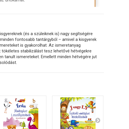
 az unokámat.
isgyereknek (és a szüleiknek is) nagy segítségére
 minden fontosabb tantárgyból – amivel a kisgyerek
ismereteket is gyakorolhat. Az ismeretanyag
 tökéletes stabilizálást tesz lehetővé hétvégekre
en tanult ismereteket. Emellett minden hétvégére jut
csolódást.