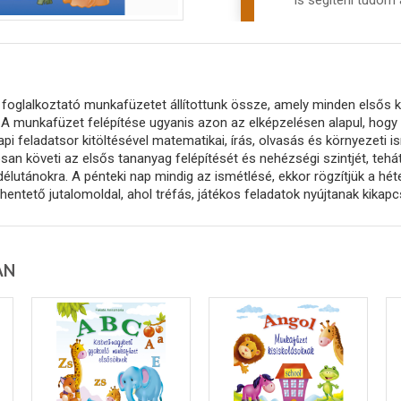
is segíteni tudom
 foglalkoztató munkafüzetet állítottunk össze, amely minden elsős k
. A munkafüzet felépítése ugyanis azon az elképzelésen alapul, hogy
api feladatsor kitöltésével matematikai, írás, olvasás és környezeti 
san követi az elsős tananyag felépítését és nehézségi szintjét, tehát
délutánokra. A pénteki nap mindig az ismétlésé, ekkor rögzítjük a hét
ihentető jutalomoldal, ahol tréfás, játékos feladatok nyújtanak kikap
AN