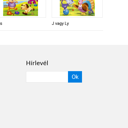
ás
J vagy Ly
Játékos 
Hírlevél
Ok