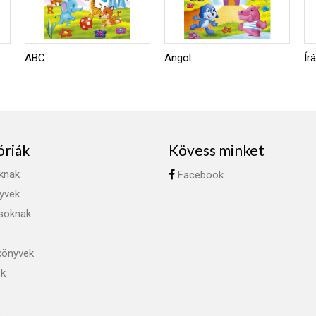
ABC
Angol
Ír
óriák
Kövess minket
knak
Facebook
yvek
ásoknak
könyvek
ok