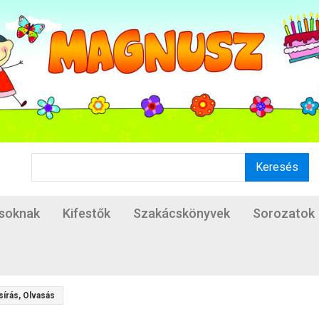
Keresés
ásoknak
Kifestők
Szakácskönyvek
Sorozatok
írás, Olvasás