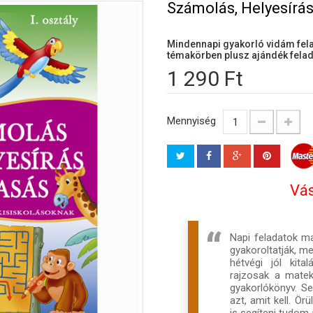
Számolás, Helyesírás
Mindennapi gyakorló vidám fela
témakörben plusz ajándék felad
1 290 Ft
Mennyiség
Vás
Napi feladatok m
gyakoroltatják, me
hétvégi jól kita
rajzosak a matek
gyakorlókönyv. S
azt, amit kell. Ö