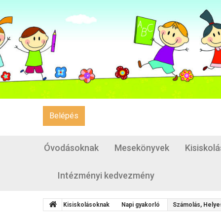
Belépés
Óvodásoknak
Mesekönyvek
Kisiskol
Intézményi kedvezmény
Kisiskolásoknak
Napi gyakorló
Számolás, Helyes