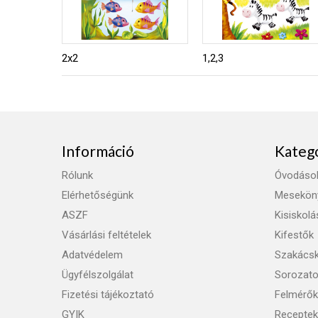
2x2
1,2,3
Információ
Kateg
Rólunk
Óvodáso
Elérhetőségünk
Mesekön
ASZF
Kisiskol
Vásárlási feltételek
Kifestők
Adatvédelem
Szakács
Ügyfélszolgálat
Sorozat
Fizetési tájékoztató
Felmérők
GYIK
Receptek