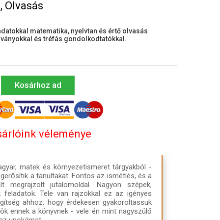
, Olvasás
datokkal matematika, nyelvtan és értő olvasás
ványokkal és tréfás gondolkodtatókkal.
Kosárhoz ad
árlóink véleménye
agyar, matek és környezetismeret tárgyakból -
gerősítik a tanultakat. Fontos az ismétlés, és a
lált megrajzolt jutalomoldal. Nagyon szépek,
 feladatok. Tele van rajzokkal ez az igényes
egítség ahhoz, hogy érdekesen gyakoroltassuk
rülök ennek a könyvnek - vele én mint nagyszülő