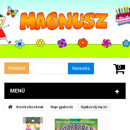
0
Belépés
Keresés
MENÜ
Kisiskolásoknak
Napi gyakorló
Gyakorolj ma is!