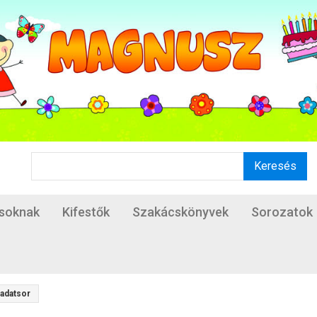
Keresés
ásoknak
Kifestők
Szakácskönyvek
Sorozatok
ladatsor