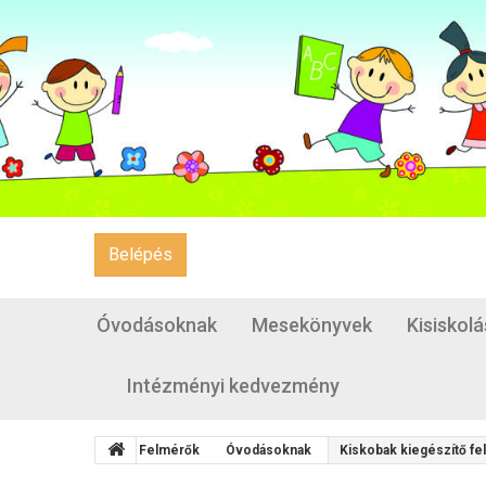
Belépés
Óvodásoknak
Mesekönyvek
Kisiskol
Intézményi kedvezmény
Felmérők
Óvodásoknak
Kiskobak kiegészítő fe