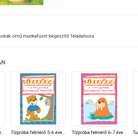
kobak című munkafüzet kiegészítő feladatsora.
AN
Tízpróba felmérő 4-5 éveseknek
Tízpróba felmérő 5-6 éveseknek
Tízpróba felmérő 6-7 éveseknek