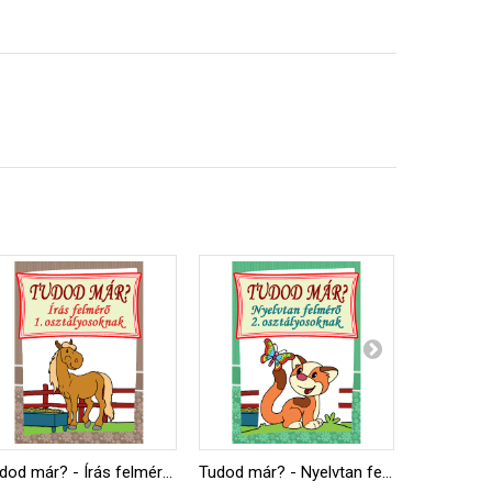
Tudod már? - Írás felmérő 1. osztályosoknak
Tudod már? - Nyelvtan felmérő 2. osztályosoknak