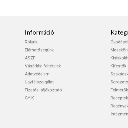
Információ
Kateg
Rólunk
Óvodáso
Elérhetőségünk
Mesekön
ASZF
Kisiskol
Vásárlási feltételek
Kifestők
Adatvédelem
Szakács
Ügyfélszolgálat
Sorozat
Fizetési tájékoztató
Felmérők
GYIK
Receptek
Regénye
Intézmén