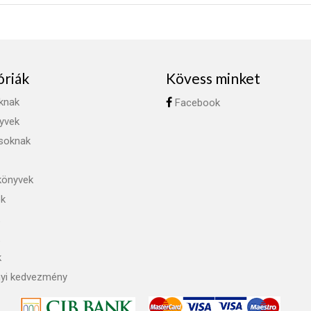
óriák
Kövess minket
knak
Facebook
yvek
ásoknak
könyvek
ok
k
yi kedvezmény