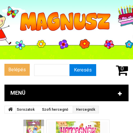
0
Belépés
Keresés
MENÜ
Sorozatok
Szofi hercegnő
Hercegnők