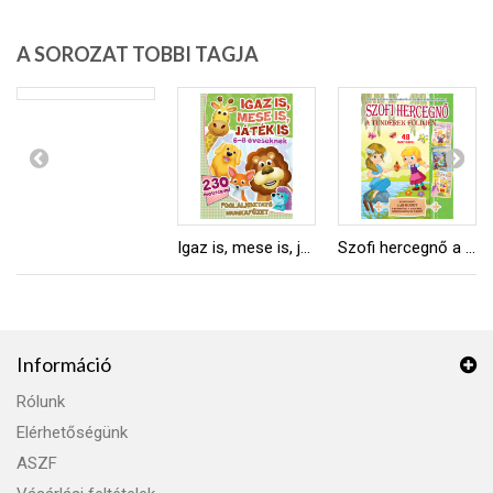
A SOROZAT TOBBI TAGJA
Igaz is, mese is, játék is
Szofi hercegnő a tündérek földjén
Információ
Rólunk
Elérhetőségünk
ASZF