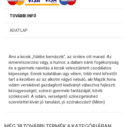
TOVÁBBI INFÓ
ADATLAP
Ami a kicsik „fülébe bemászik”, az örökre ott marad. Az
ismeretszerzési vágy, a humor, a dallam iránti fogékonyság
és a gyermeki naivitás a kicsik veleszületett csodálatos
képessége. Ennek tudatában úgy vélem, több mint kifestőt
tart a kezében az az alkotni vágyó nebuló, aki Majzik Ilona
vidám versikéivel gazdagított kiadványt választva fejleszti
kézügyességét, színezi gyermeki fantáziáját, bővíti
szókincsét. A vidám, verselgető színezgetéshez
szeretettel kíván jó tanulást, jó szórakozást! (Milon)
MÉG 38 TOVÁBBI TERMÉK A KATEGÓRIÁBAN