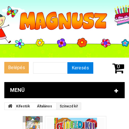
0
Belépés
Keresés
MENÜ
Kifestők
Általános
Színezd ki!