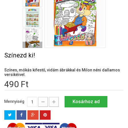
Színezd ki!
Színes, mókás kifestő, vidám ábrákkal és Milon néni dallamos
versikéivel.
490 Ft
Kosárhoz ad
Mennyiség