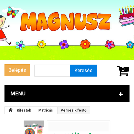
0
Belépés
Keresés
MENÜ
Kifestők
Matricás
Verses kifestő