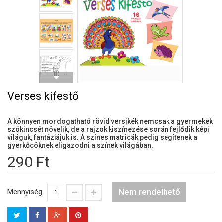
Verses kifestő
A könnyen mondogatható rövid versikék nemcsak a gyermekek
szókincsét növelik, de a rajzok kiszínezése során fejlődik képi
világuk, fantáziájuk is. A színes matricák pedig segítenek a
gyerkőcöknek eligazodni a színek világában.
290 Ft
Nem rendelhető
Mennyiség