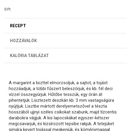
0 Ft
RECEPT
HOZZÁVALÓK
KALÓRIA TÁBLÁZAT
A margarint a liszttel elmorzsoljuk, a sajtot, a tojást
hozzáadjuk, a többi fűszert beleszórjuk, és kb. fél deci
vízzel összegyúrjuk. Hűtőbe tesszük, egy órán át
pihentetjük. Lisztezett deszkán kb. 3 mm vastagságúra
nyújtjuk. Lisztbe mártott derelyemetszővel a tészta
hosszából ujjnyi széles csíkokat szabunk, majd tízcentis
darabokra vágjuk. A kis lapocskákat egyszer-kétszer
megcsavarjuk, és kizsírozott tepsibe rakjuk. A tetejüket
simára kevert tojással megkenjük, és köménymaggal