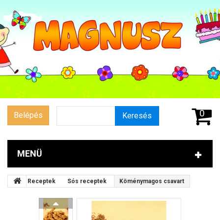
0
Belépés
Keresés
MENÜ
Receptek
Sós receptek
Köménymagos csavart