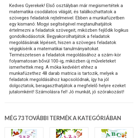
Kedves Gyerekek! Első osztályban már megismertétek a
matematika csodálatos világát, és találkozhattatok a
szöveges feladatok rejtelmeivel. Ebben a munkafüzetben
egy kismanó: Mogyi segítségével megtanulhatjátok
értelmezni a feladatok szövegeit, miközben fejlődik logikus
gondolkodásotok. Begyakorolhatjátok a feladatok
megoldásának lépéseit, hiszen a szöveges feladatok
végigkísérik a matematikai tanulmányaitokat.
Természetesen a feladatok megoldásához a szám-kör
folyamatosan bővül 100-ig, miközben új műveleteket
ismerhettek meg. A móka kedvéért ehhez a
munkafüzethez 48 darab matrica is tartozik, melyek a
feladatok megoldásához kapcsolódnak, így ha jól
dolgoztatok, beragaszthatjátok a megfelelő helyre ezeket
jutalomként! Számolásra fel! Jó munkát, jó szórakozást!
MÉG 73 TOVÁBBI TERMÉK A KATEGÓRIÁBAN