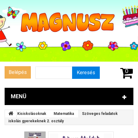
0
Belépés
Keresés
MENÜ
Kisiskolásoknak
Matematika
Szöveges feladatok
iskolás gyerekeknek 2. osztály