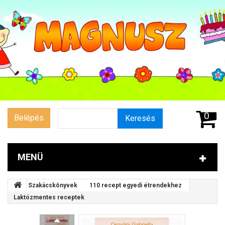
0
Belépés
Keresés
MENÜ
Szakácskönyvek
110 recept egyedi étrendekhez
Laktózmentes receptek