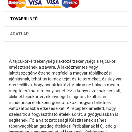
TOVÁBBI INFÓ
ADATLAP
A tejcukor-érzékenység (laktózérzékenység) a tejcukor
emésztésének a zavara. A laktózmentes vagy
laktózszegény étrend megfelel a magyar táplálkozási
ajánlásnak, tehát tartalmaz tejet és tejterméket, és úgy van
összeállítva, hogy annak laktóztartalma ne haladja meg a
még tolerálható mennyiséget. Ez a könyv azoknak készült,
akiknél tejcukor érzékenységet diagnosztizáltak, és
mindennapi életükben gondot okoz, hogyan tehetnék
változatosabbá étkezéseiket. A receptek amellett, hogy
szélesítik a fogyasztható ételek sorát, a gyógyulásban is
segítenek. Fő a változatosság! Készítsenek színes,
tápanyagokban gazdag ételeket! Próbáljanak ki új, eddig