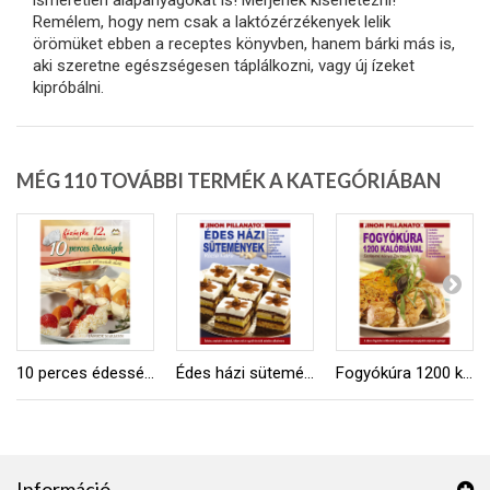
ismeretlen alapanyagokat is! Merjenek kísérletezni!
Remélem, hogy nem csak a laktózérzékenyek lelik
örömüket ebben a receptes könyvben, hanem bárki más is,
aki szeretne egészségesen táplálkozni, vagy új ízeket
kipróbálni.
MÉG 110 TOVÁBBI TERMÉK A KATEGÓRIÁBAN
10 perces édességek
Édes házi sütemények
Fogyókúra 1200 kalóriával
Információ