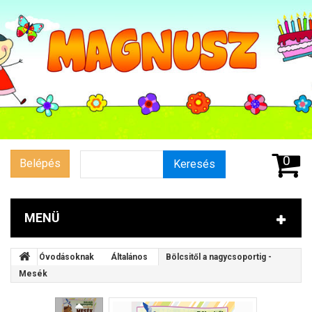
0
Belépés
Keresés
MENÜ
Óvodásoknak
Általános
Bölcsitől a nagycsoportig -
Mesék