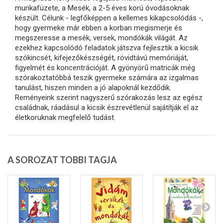
munkafüzete, a Mesék, a 2-5 éves korú óvodásoknak
készült. Célunk - legfőképpen a kellemes kikapcsolódás -,
hogy gyermeke már ebben a korban megismerje és
megszeresse a mesék, versek, mondókák világát. Az
ezekhez kapcsolódó feladatok játszva fejlesztik a kicsik
szókincsét, kifejezőkészségét, rövidtávú memóriáját,
figyelmét és koncentrációját. A gyönyörű matricák még
szórakoztatóbbá teszik gyermeke számára az izgalmas
tanulást, hiszen minden a jó alapoknál kezdődik.
Reményeink szerint nagyszerű szórakozás lesz az egész
családnak, ráadásul a kicsik észrevétlenül sajátítják el az
életkoruknak megfelelő tudást.
A SOROZAT TOBBI TAGJA