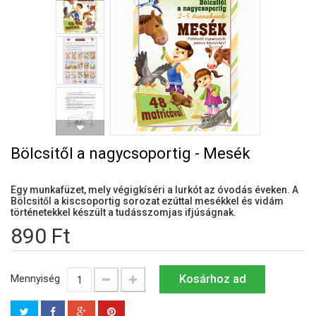
Bölcsitől a nagycsoportig - Mesék
Egy munkafüzet, mely végigkíséri a lurkót az óvodás éveken. A
Bölcsitől a kiscsoportig sorozat ezúttal mesékkel és vidám
történetekkel készült a tudásszomjas ifjúságnak.
890 Ft
Kosárhoz ad
Mennyiség