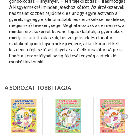
gondolkodás – anyanyelv – téri tájékozódás – írásmozgás.
A kisgyermeknél minden játékhoz kötött. Az érzékszervek
használat közben fejlődnek, és ahogy egyre aktívabb a
gyerek, úgy egyre kifinomultabb lesz érzékelése, észlelése,
megismerő tevékenysége. Meghatározóak az élmények, a
minden érzékszervet bevonó tapasztalatok, a gyermekek
miértjeire adott válaszok, beszélgetések. Ha tudatos
szülőként gondol gyermeke jövőjére, akkor korán el kell
kezdeni a fejlesztését, figyelve az életkorisajátosságokra.
Ennél a korosztálynál pedig fő tevékenység a játék. Jó
munkát kívánunk!
A SOROZAT TOBBI TAGJA