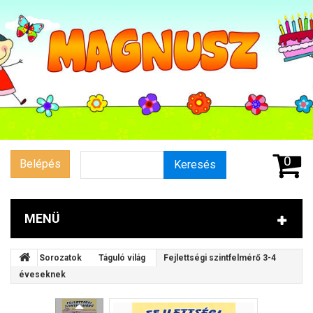
0
Belépés
Keresés
MENÜ
Sorozatok
Táguló világ
Fejlettségi szintfelmérő 3-4
éveseknek