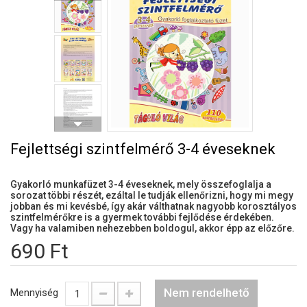
Fejlettségi szintfelmérő 3-4 éveseknek
Gyakorló munkafüzet 3-4 éveseknek, mely összefoglalja a
sorozat többi részét, ezáltal le tudják ellenőrizni, hogy mi megy
jobban és mi kevésbé, így akár válthatnak nagyobb korosztályos
szintfelmérőkre is a gyermek további fejlődése érdekében.
Vagy ha valamiben nehezebben boldogul, akkor épp az előzőre.
690 Ft
Nem rendelhető
Mennyiség