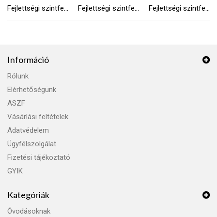
Fejlettségi szintfelmérő 4-5 éveseknek
Fejlettségi szintfelmérő 5-7 éveseknek
Fejlettségi szintfelmérő 2-3 éveseknek
Információ
Rólunk
Elérhetőségünk
ASZF
Vásárlási feltételek
Adatvédelem
Ügyfélszolgálat
Fizetési tájékoztató
GYIK
Kategóriák
Óvodásoknak