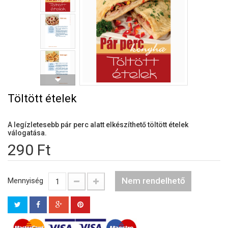
Töltött ételek
A legízletesebb pár perc alatt elkészíthető töltött ételek
válogatása.
290 Ft
Nem rendelhető
Mennyiség