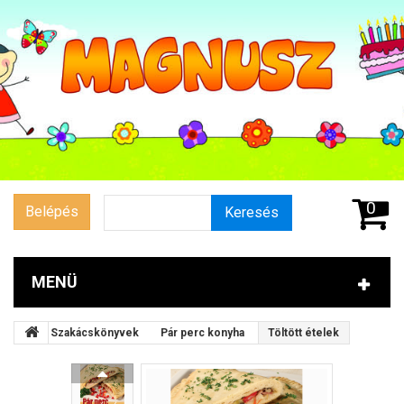
0
Belépés
Keresés
MENÜ
Szakácskönyvek
Pár perc konyha
Töltött ételek