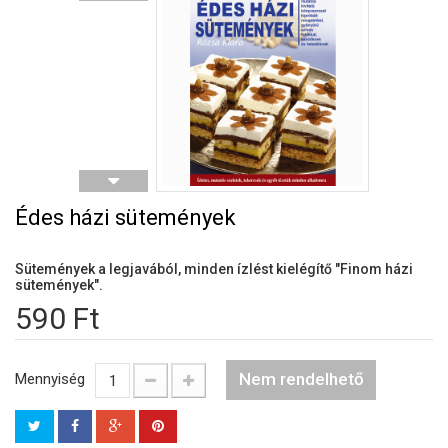
Édes házi sütemények
Sütemények a legjavából, minden ízlést kielégítő "Finom házi
sütemények".
590 Ft
Nem rendelhető
Mennyiség