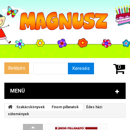
0
Belépés
Keresés
MENÜ
Szakácskönyvek
Finom pillanatok
Édes házi
sütemények