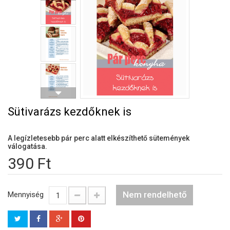
Sütivarázs kezdőknek is
A legízletesebb pár perc alatt elkészíthető sütemények
válogatása.
390 Ft
Nem rendelhető
Mennyiség