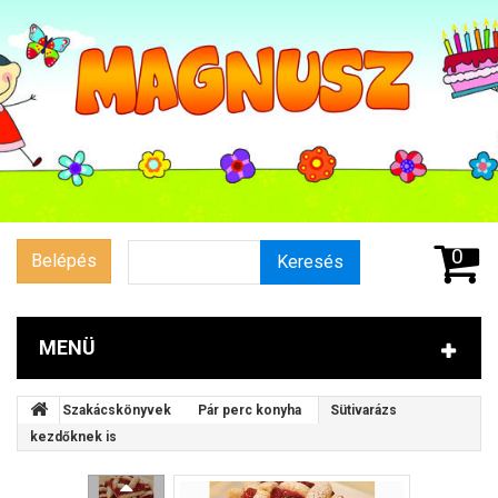
0
Belépés
Keresés
MENÜ
Szakácskönyvek
Pár perc konyha
Sütivarázs
kezdőknek is