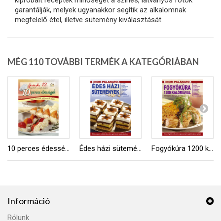
kipróbált receptek minőségét a színes, látványos fotók
garantálják, melyek ugyanakkor segítik az alkalomnak
megfelelő étel, illetve sütemény kiválasztását.
MÉG 110 TOVÁBBI TERMÉK A KATEGÓRIÁBAN
10 perces édességek
Édes házi sütemények
Fogyókúra 1200 kalóriával
Információ
Rólunk