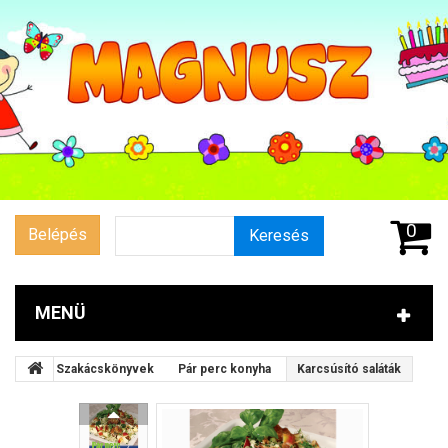
0
Belépés
Keresés
MENÜ
Szakácskönyvek
Pár perc konyha
Karcsúsító saláták