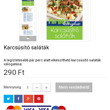
Karcsúsító saláták
A legízletesebb pár perc alatt elkészíthető karcsúsító saláták
válogatása.
290 Ft
Nem rendelhető
Mennyiség