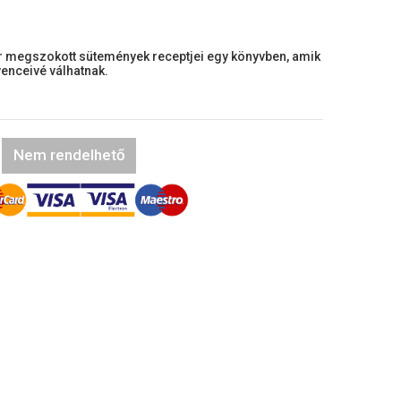
r megszokott sütemények receptjei egy könyvben, amik
enceivé válhatnak.
Nem rendelhető