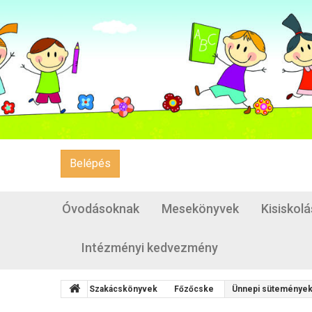
Belépés
Óvodásoknak
Mesekönyvek
Kisiskol
Intézményi kedvezmény
Szakácskönyvek
Főzőcske
Ünnepi süteménye