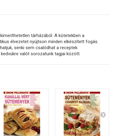
imeríthetetlen tárházából. A kötetekben a
ikus élvezetet nyújtson minden elkészített fogás.
thatjuk, senki sem csalódhat a receptek
kedvükre valót sorozatunk tagjai között.