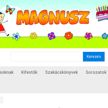
Keresés
ásoknak
Kifestők
Szakácskönyvek
Sorozatok
k