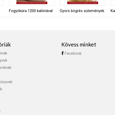
Fogyókúra 1200 kalóriával
Gyors bögrés sütemények
Ka
óriák
Kövess minket
knak
Facebook
yvek
ásoknak
könyvek
ok
k