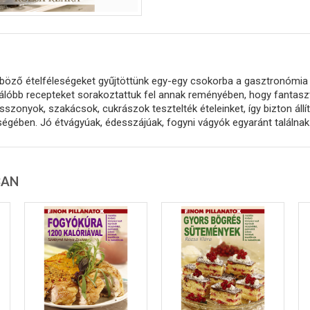
böző ételféleségeket gyűjtöttünk egy-egy csokorba a gasztronómia k
válóbb recepteket sorakoztattuk fel annak reményében, hogy fantaszt
sszonyok, szakácsok, cukrászok tesztelték ételeinket, így bizton állí
égében. Jó étvágyúak, édesszájúak, fogyni vágyók egyaránt találnak 
BAN