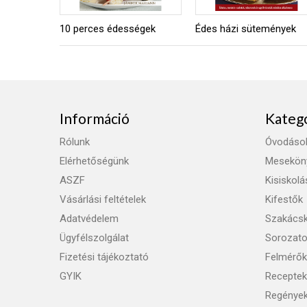
10 perces édességek
Édes házi sütemények
Információ
Kateg
Rólunk
Óvodáso
Elérhetőségünk
Mesekön
ASZF
Kisiskol
Vásárlási feltételek
Kifestők
Adatvédelem
Szakács
Ügyfélszolgálat
Sorozat
Fizetési tájékoztató
Felmérők
GYIK
Receptek
Regénye