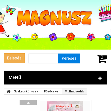
0
Belépés
Keresés
MENÜ
Szakácskönyvek
Főzőcske
Muffincsodák