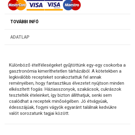
TOVÁBBI INFÓ
ADATLAP
Különböző ételféleségeket gyűjtöttünk egy-egy csokorba a
gasztronómia kimeríthetetlen tárházából. A kötetekben a
legkiválóbb recepteket sorakoztattuk fel annak
reményében, hogy fantasztikus élvezetet nyújtson minden
elkészített fogás. Háziasszonyok, szakácsok, cukrászok
tesztelték ételeinket, így bizton állíthatjuk, senki sem
csalódhat a receptek minőségében. Jó étvágyúak,
édesszájúak, fogyni vágyók egyaránt találnak kedvükre
valót sorozatunk tagjai között.