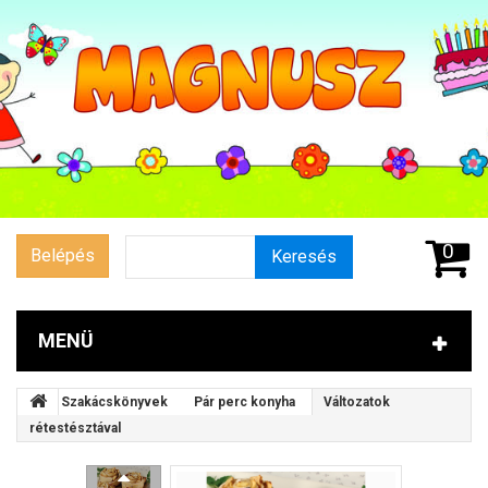
0
Belépés
Keresés
MENÜ
Szakácskönyvek
Pár perc konyha
Változatok
rétestésztával