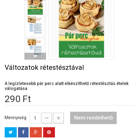
Változatok rétestésztával
A legízletesebb pár perc alatt elkészíthető rétestésztás ételek
válogatása
290 Ft
Nem rendelhető
Mennyiség