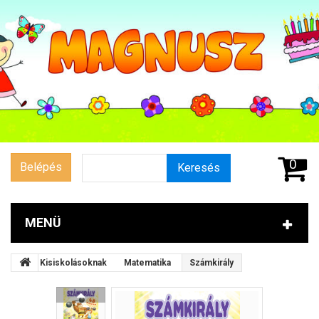
0
Belépés
Keresés
MENÜ
Kisiskolásoknak
Matematika
Számkirály