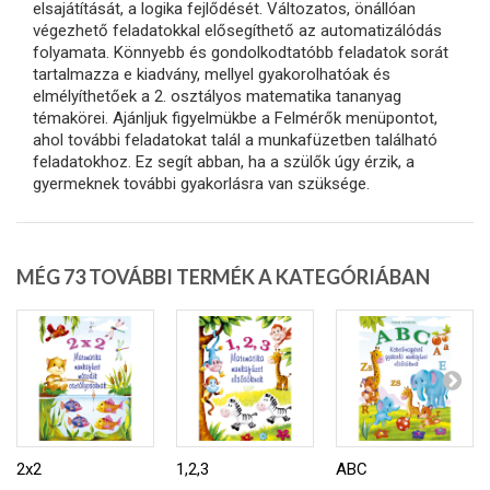
elsajátítását, a logika fejlődését. Változatos, önállóan
végezhető feladatokkal elősegíthető az automatizálódás
folyamata. Könnyebb és gondolkodtatóbb feladatok sorát
tartalmazza e kiadvány, mellyel gyakorolhatóak és
elmélyíthetőek a 2. osztályos matematika tananyag
témakörei. Ajánljuk figyelmükbe a Felmérők menüpontot,
ahol további feladatokat talál a munkafüzetben található
feladatokhoz. Ez segít abban, ha a szülők úgy érzik, a
gyermeknek további gyakorlásra van szüksége.
MÉG 73 TOVÁBBI TERMÉK A KATEGÓRIÁBAN
2x2
1,2,3
ABC