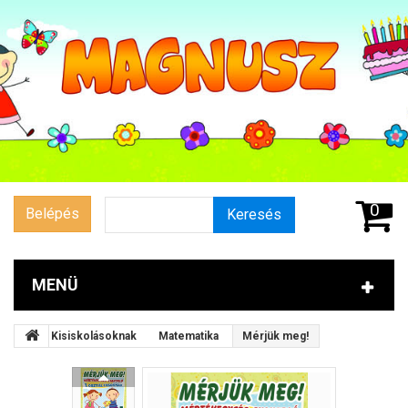
0
Belépés
Keresés
MENÜ
Kisiskolásoknak
Matematika
Mérjük meg!