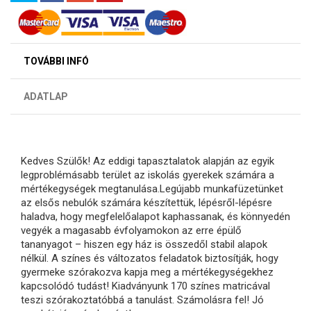
TOVÁBBI INFÓ
ADATLAP
Kedves Szülők! Az eddigi tapasztalatok alapján az egyik
legproblémásabb terület az iskolás gyerekek számára a
mértékegységek megtanulása.Legújabb munkafüzetünket
az elsős nebulók számára készítettük, lépésről-lépésre
haladva, hogy megfelelőalapot kaphassanak, és könnyedén
vegyék a magasabb évfolyamokon az erre épülő
tananyagot – hiszen egy ház is összedől stabil alapok
nélkül. A színes és változatos feladatok biztosítják, hogy
gyermeke szórakozva kapja meg a mértékegységekhez
kapcsolódó tudást! Kiadványunk 170 színes matricával
teszi szórakoztatóbbá a tanulást. Számolásra fel! Jó