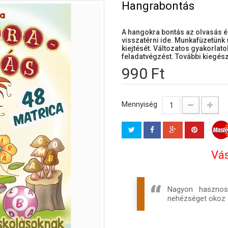
Hangrabontás
A hangokra bontás az olvasás é
visszatérni ide. Munkafüzetünk s
kiejtését. Változatos gyakorlato
feladatvégzést. További kiegész
990 Ft
Mennyiség
Vás
Nagyon hasznos 
nehézséget okoz 