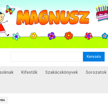
Keresés
ásoknak
Kifestők
Szakácskönyvek
Sorozatok
ntás