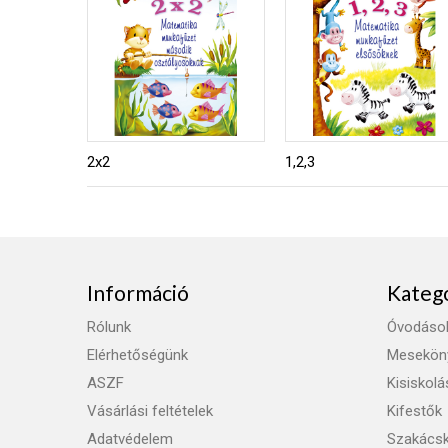
2x2
1,2,3
Információ
Kateg
Rólunk
Óvodáso
Elérhetőségünk
Mesekön
ASZF
Kisiskol
Vásárlási feltételek
Kifestők
Adatvédelem
Szakács