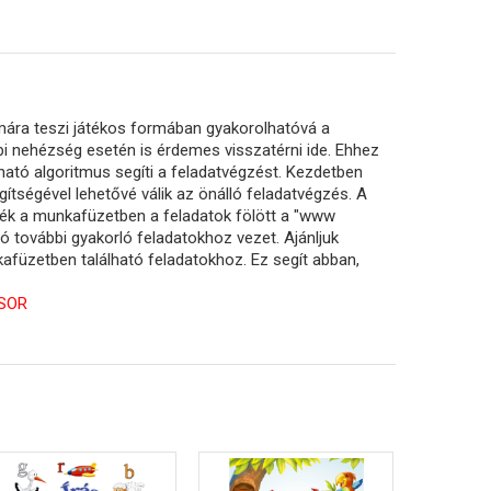
mára teszi játékos formában gyakorolhatóvá a
bi nehézség esetén is érdemes visszatérni ide. Ehhez
ható algoritmus segíti a feladatvégzést. Kezdetben
ítségével lehetővé válik az önálló feladatvégzés. A
ék a munkafüzetben a feladatok fölött a "www
ó további gyakorló feladatokhoz vezet. Ajánljuk
afüzetben található feladatokhoz. Ez segít abban,
SOR