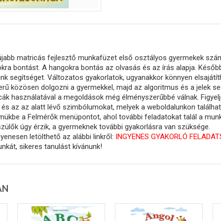
újabb matricás fejlesztő munkafüzet első osztályos gyermekek szá
kra bontást. A hangokra bontás az olvasás és az írás alapja. Későb
unk segítséget. Változatos gyakorlatok, ugyanakkor könnyen elsajátít
erű közösen dolgozni a gyermekkel, majd az algoritmus és a jelek seg
cák használatával a megoldások még élményszerűbbé válnak. Figyelj
" és az az alatt lévő szimbólumokat, melyek a weboldalunkon találhat
lmükbe a Felmérők menüpontot, ahol további feladatokat talál a munk
szülők úgy érzik, a gyermeknek további gyakorlásra van szüksége.
yenesen letölthető az alábbi linkről:
INGYENES GYAKORLÓ FELADAT
nkát, sikeres tanulást kívánunk!
AN