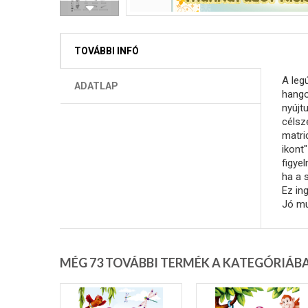
TOVÁBBI INFÓ
A leg
ADATLAP
hango
nyújt
célsz
matri
ikont
figye
ha a 
Ez ing
Jó mu
MÉG 73 TOVÁBBI TERMÉK A KATEGÓRIÁB