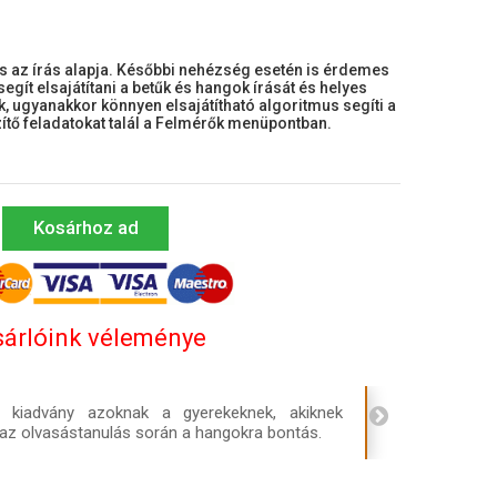
s az írás alapja. Későbbi nehézség esetén is érdemes
egít elsajátítani a betűk és hangok írását és helyes
k, ugyanakkor könnyen elsajátítható algoritmus segíti a
ítő feladatokat talál a Felmérők menüpontban.
Kosárhoz ad
árlóink véleménye
kiadvány azoknak a gyerekeknek, akiknek
az olvasástanulás során a hangokra bontás.