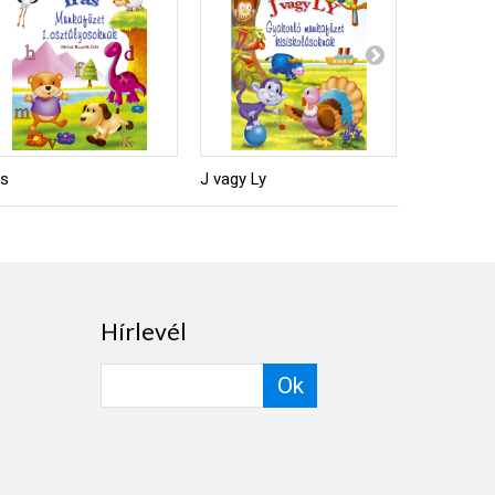
ás
J vagy Ly
Játékos 
Hírlevél
Ok