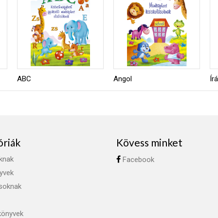
ABC
Angol
Ír
óriák
Kövess minket
knak
Facebook
yvek
ásoknak
könyvek