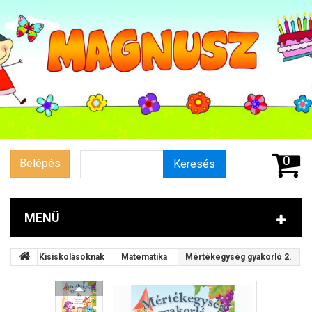
0
Belépés
Keresés
MENÜ
Kisiskolásoknak
Matematika
Mértékegység gyakorló 2.