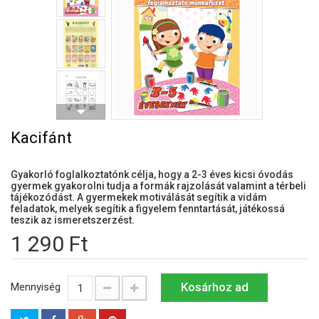
Kacifánt
Gyakorló foglalkoztatónk célja, hogy a 2-3 éves kicsi óvodás
gyermek gyakorolni tudja a formák rajzolását valamint a térbeli
tájékozódást. A gyermekek motiválását segítik a vidám
feladatok, melyek segítik a figyelem fenntartását, játékossá
teszik az ismeretszerzést.
1 290 Ft
Kosárhoz ad
Mennyiség