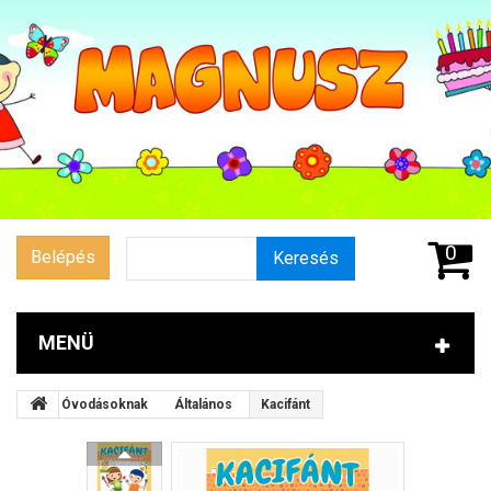
0
Belépés
Keresés
MENÜ
Óvodásoknak
Általános
Kacifánt