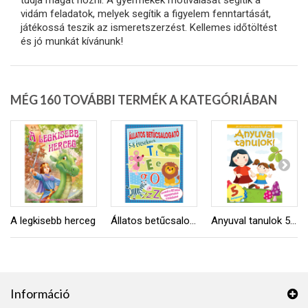
tudja magát hozni. A gyermekek motiválását segítik a
vidám feladatok, melyek segítik a figyelem fenntartását,
játékossá teszik az ismeretszerzést. Kellemes időtöltést
és jó munkát kívánunk!
MÉG 160 TOVÁBBI TERMÉK A KATEGÓRIÁBAN
A legkisebb herceg
Állatos betűcsalogató
Anyuval tanulok 5 éveseknek
Információ