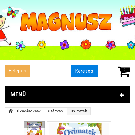
0
Belépés
Keresés
MENÜ
Óvodásoknak
Számtan
Ovimatek