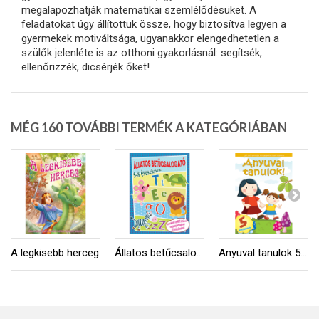
megalapozhatják matematikai szemlélődésüket. A
feladatokat úgy állítottuk össze, hogy biztosítva legyen a
gyermekek motiváltsága, ugyanakkor elengedhetetlen a
szülők jelenléte is az otthoni gyakorlásnál: segítsék,
ellenőrizzék, dicsérjék őket!
MÉG 160 TOVÁBBI TERMÉK A KATEGÓRIÁBAN
A legkisebb herceg
Állatos betűcsalogató
Anyuval tanulok 5 éveseknek