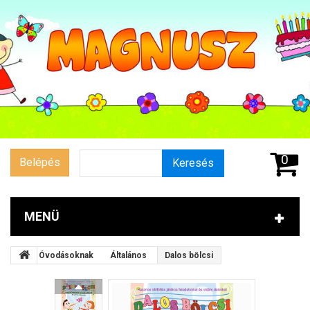
0
Belépés
Keresés
MENÜ
Óvodásoknak
Általános
Dalos bölcsi