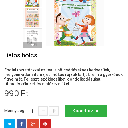
Dalos bölcsi
Foglalkoztatónkkal ezúttal a bölcsődéseknek kedvezünk,
melyben vidám dalok, és mókás rajzok tartják fenn a gyerkőcök
figyelmét. Fejleszti szókincsüket, gondolkodásukat,
ritmusérzéküket, és emlékezetüket.
990 Ft
Kosárhoz ad
Mennyiség