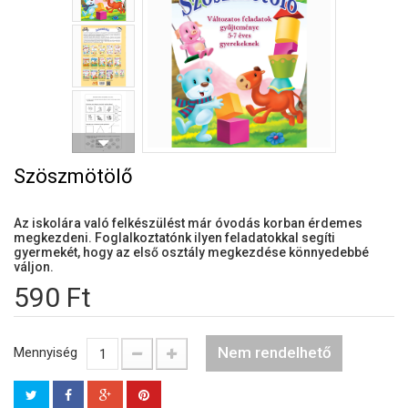
Szöszmötölő
Az iskolára való felkészülést már óvodás korban érdemes
megkezdeni. Foglalkoztatónk ilyen feladatokkal segíti
gyermekét, hogy az első osztály megkezdése könnyedebbé
váljon.
590 Ft
Nem rendelhető
Mennyiség