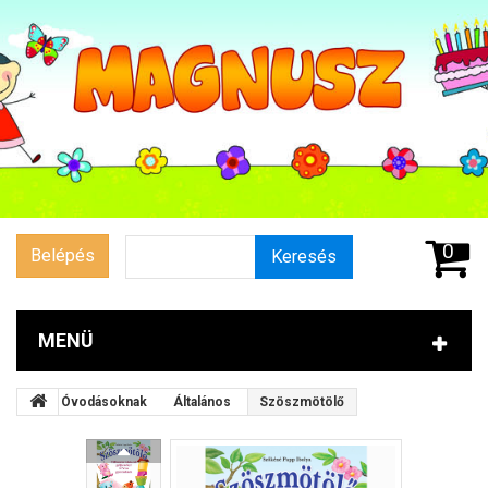
0
Belépés
Keresés
MENÜ
Óvodásoknak
Általános
Szöszmötölő