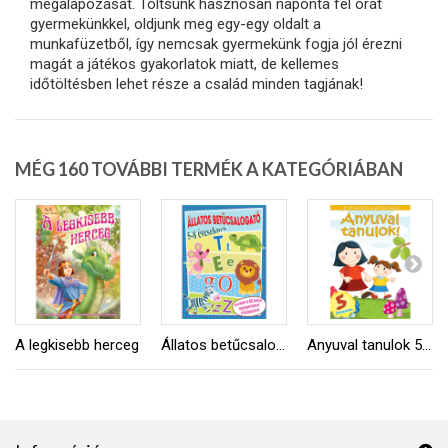
megalapozását. Töltsünk hasznosan naponta fél órát
gyermekünkkel, oldjunk meg egy-egy oldalt a
munkafüzetből, így nemcsak gyermekünk fogja jól érezni
magát a játékos gyakorlatok miatt, de kellemes
időtöltésben lehet része a család minden tagjának!
MÉG 160 TOVÁBBI TERMÉK A KATEGÓRIÁBAN
A legkisebb herceg
Állatos betűcsalogató
Anyuval tanulok 5 éveseknek