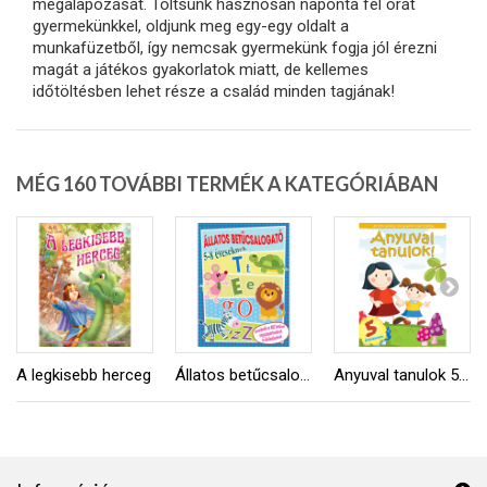
megalapozását. Töltsünk hasznosan naponta fél órát
gyermekünkkel, oldjunk meg egy-egy oldalt a
munkafüzetből, így nemcsak gyermekünk fogja jól érezni
magát a játékos gyakorlatok miatt, de kellemes
időtöltésben lehet része a család minden tagjának!
MÉG 160 TOVÁBBI TERMÉK A KATEGÓRIÁBAN
A legkisebb herceg
Állatos betűcsalogató
Anyuval tanulok 5 éveseknek