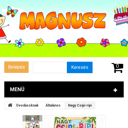
0
Belépés
Keresés
MENÜ
Óvodásoknak
Általános
Nagy Csipi-ripi